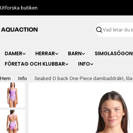
Hoppa
Utforska butiken
till
innehåll
Söka
DAMER
HERRAR
BARN
SIMGLASÖGON
FÖRETAG OCH KLUBBAR
INFO
Hem
Info
Seabed O back One Piece dambaddräkt, lila
Gå
till
produktinformation