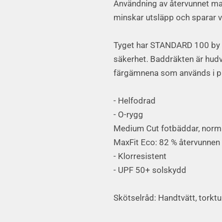
Användning av återvunnet mat
minskar utsläpp och sparar v
Tyget har STANDARD 100 by O
säkerhet. Baddräkten är hudvä
färgämnena som används i pro
- Helfodrad
- O-rygg
Medium Cut fotbäddar, norma
MaxFit Eco: 82 % återvunnen 
- Klorresistent
- UPF 50+ solskydd
Skötselråd: Handtvätt, torktu