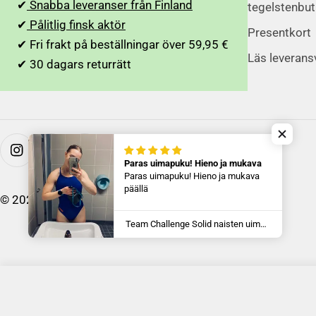
✔
Snabba leveranser från Finland
tegelstenbut
✔
Pålitlig finsk aktör
Presentkort
✔ Fri frakt på beställningar över 59,95 €
Läs leverans
✔ 30 dagars returrätt
På Instagram
Paras uimapuku! Hieno ja mukava
Paras uimapuku! Hieno ja mukava
päällä
© 2026
Aquaction.fi
. Powered by Shopify
Team Challenge Solid naisten uimapuku, sininen-oranssi
Seabed O back One Piece dambaddräkt, lila-svart
535,00 kr
669,00 kr
Rabatterat
Ordinarie