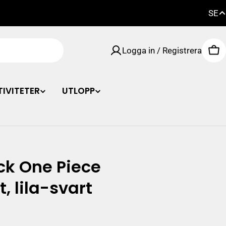
SE
FI
Logga in / Registrera
EN
Va
SE
IVITETER
UTLOPP
k One Piece
 lila-svart