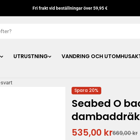
Fri frakt vid beställningar över 59,95 €
UTRUSTNING
VANDRING OCH UTOMHUSAKT
-svart
Spara
20%
Seabed O bac
dambaddräkt,
535,00 kr
Rabatterat
Ordinarie
669,00 kr