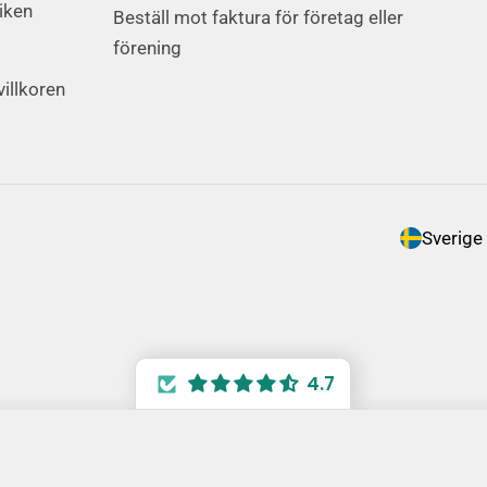
iken
Beställ mot faktura för företag eller
förening
villkoren
L
a
n
d
4.7
/
R