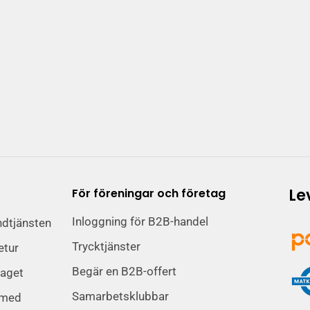
Le
För föreningar och företag
Inloggning för B2B-handel
ndtjänsten
Trycktjänster
etur
Begär en B2B-offert
taget
Samarbetsklubbar
 med