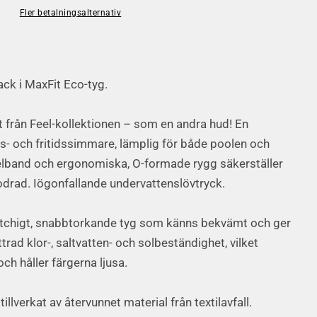
Fler betalningsalternativ
ck i MaxFit Eco-tyg.
t från Feel-kollektionen – som en andra hud! En
s- och fritidssimmare, lämplig för både poolen och
elband och ergonomiska, O-formade rygg säkerställer
drad. Iögonfallande undervattenslövtryck.
retchigt, snabbtorkande tyg som känns bekvämt och ger
ttrad klor-, saltvatten- och solbeständighet, vilket
ch håller färgerna ljusa.
llverkat av återvunnet material från textilavfall.