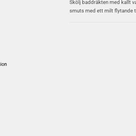
Skölj baddräkten med kallt v
smuts med ett milt flytande t
sion