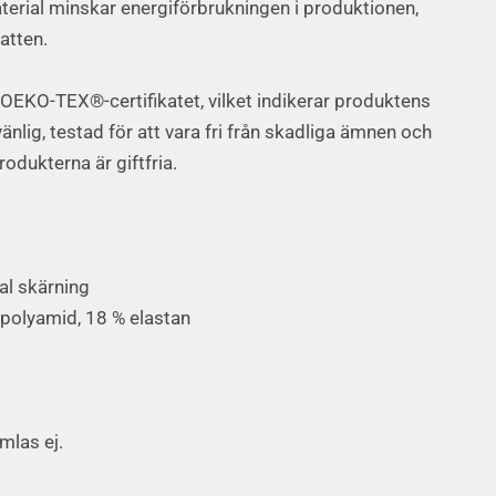
erial minskar energiförbrukningen i produktionen,
atten.
EKO-TEX®-certifikatet, vilket indikerar produktens
nlig, testad för att vara fri från skadliga ämnen och
dukterna är giftfria.
l skärning
polyamid, 18 % elastan
mlas ej.