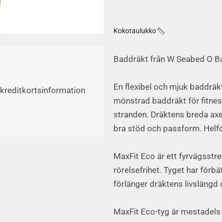
Kokotaulukko
Baddräkt från W Seabed O Ba
En flexibel och mjuk baddräk
e kreditkortsinformation
mönstrad baddräkt för fitnes
stranden. Dräktens breda ax
bra stöd och passform. Helfo
MaxFit Eco är ett fyrvägsst
rörelsefrihet. Tyget har förbä
förlänger dräktens livslängd o
MaxFit Eco-tyg är mestadels ti