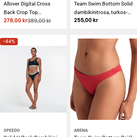
Allover Digital Cross
Team Swim Bottom Solid
Back Crop Top
dambikinitrosa, turkos-
Ordinarie
255,00 kr
278,00 kr
389,00 kr
dambikinitopp, rosa-
fuchsia
Rabatterat
Ordinarie
pris
pris
pris
turkos
-44%
SPEEDO
ARENA