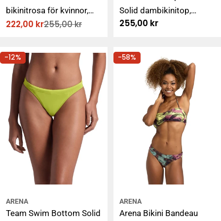
bikinitrosa för kvinnor,
Solid dambikinitop,
Ordinarie
255,00 kr
222,00 kr
255,00 kr
mörkgrön
mjukgrön
Rabatterat
Ordinarie
pris
pris
pris
-12%
-58%
ARENA
ARENA
Team Swim Bottom Solid
Arena Bikini Bandeau