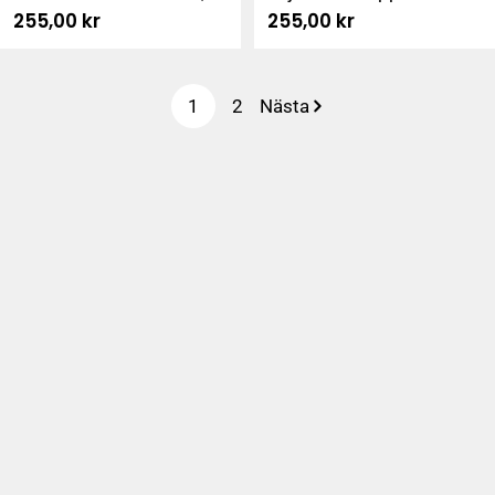
Ordinarie
255,00 kr
Ordinarie
255,00 kr
svart
kvinnor, mörkblå
pris
pris
1
2
Nästa