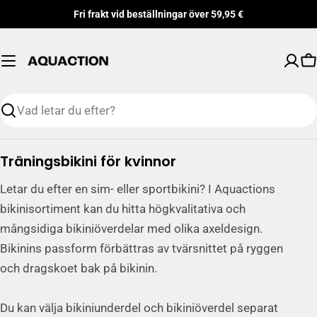
Hoppa
Fri frakt vid beställningar över 59,95 €
till
innehåll
V
Söka
S
Träningsbikini för kvinnor
a
Letar du efter en sim- eller sportbikini? I Aquactions
m
bikinisortiment kan du hitta högkvalitativa och
l
mångsidiga bikiniöverdelar med olika axeldesign.
i
Bikinins passform förbättras av tvärsnittet på ryggen
n
g
och dragskoet bak på bikinin.
:
Du kan välja bikiniunderdel och bikiniöverdel separat