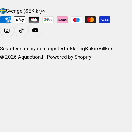
L
Sverige (SEK kr)
a
Betalningsalternativ
n
d
På Instagram
/
R
Sekretesspolicy och registerförklaring
Kakor
Villkor
e
© 2026
Aquaction.fi
. Powered by Shopify
g
i
o
n