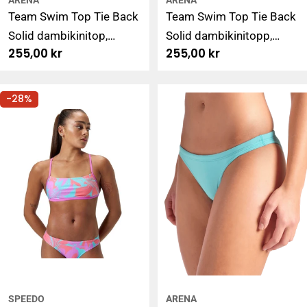
ARENA
ARENA
Team Swim Top Tie Back
Team Swim Top Tie Back
Solid dambikinitop,
Solid dambikinitopp,
Ordinarie
255,00 kr
Ordinarie
255,00 kr
fuchsia-grön
turkos-fuchsia
pris
pris
-28%
SPEEDO
ARENA