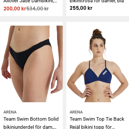
Allover Jade Dambikini,
bikinitrosa för damer, blå
Ordinarie
255,00 kr
200,00 kr
534,00 kr
blommig
Rabatterat
Ordinarie
pris
pris
pris
ARENA
ARENA
Team Swim Bottom Solid
Team Swim Top Tie Back
bikiniunderdel för dam,
Rejäl bikini topp för