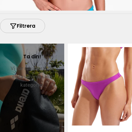
Filtrera
Ta din!
Vi har rabatterat de
sista varorna i alla
kategorier.