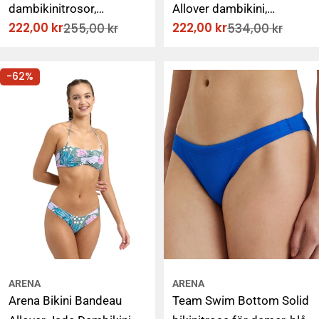
dambikinitrosor,
Allover dambikini,
222,00 kr
222,00 kr
255,00 kr
534,00 kr
mjukgrön
mönstrad
Rabatterat
Ordinarie
Rabatterat
Ordinarie
pris
pris
pris
pris
-62%
ARENA
ARENA
Arena Bikini Bandeau
Team Swim Bottom Solid