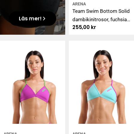
ARENA
Team Swim Bottom Solid
Läs mer!
dambikinitrosor, fuchsia-
Ordinarie
255,00 kr
grön
pris