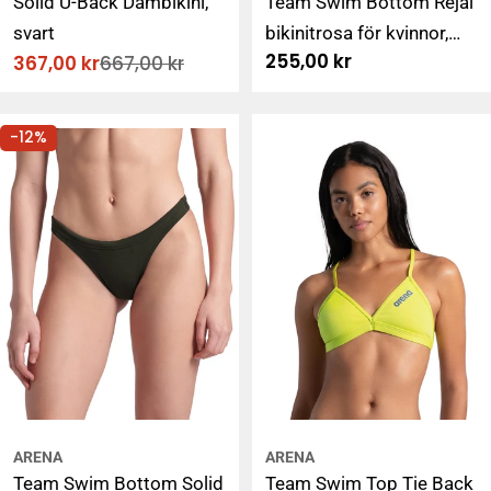
Solid U-Back Dambikini,
Team Swim Bottom Rejäl
svart
bikinitrosa för kvinnor,
Ordinarie
255,00 kr
367,00 kr
667,00 kr
röd
Rabatterat
Ordinarie
pris
pris
pris
-12%
ARENA
ARENA
Team Swim Bottom Solid
Team Swim Top Tie Back