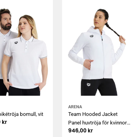
ARENA
ikétröja bomull, vit
Team Hooded Jacket
arie
 kr
Panel huvtröja för kvinnor
Ordinarie
946,00 kr
med dragkedja, vit