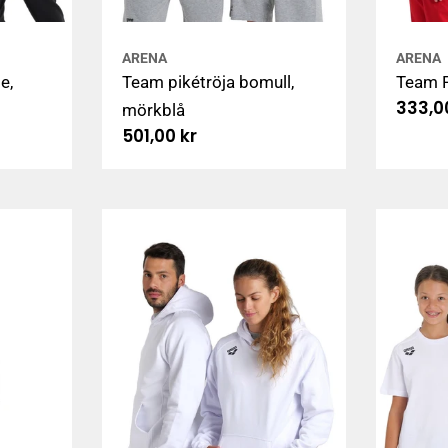
ARENA
ARENA
e,
Team pikétröja bomull,
Team Pa
Ordin
333,0
mörkblå
pris
Ordinarie
501,00 kr
pris