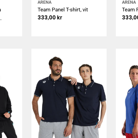
ARENA
ARENA
a
Team Panel T-shirt, vit
Team P
Ordinarie
333,00 kr
Ordin
333,0
pris
pris