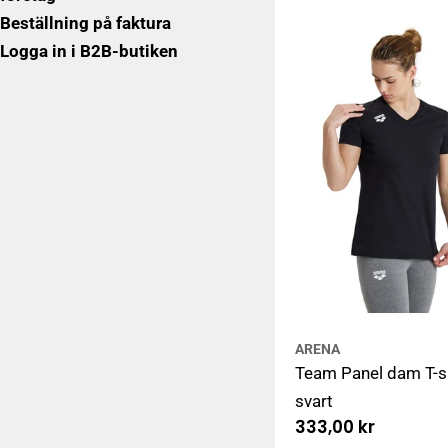
Beställning på faktura
Logga in i B2B-butiken
ARENA
Team Panel dam T-sh
svart
Ordinarie
333,00 kr