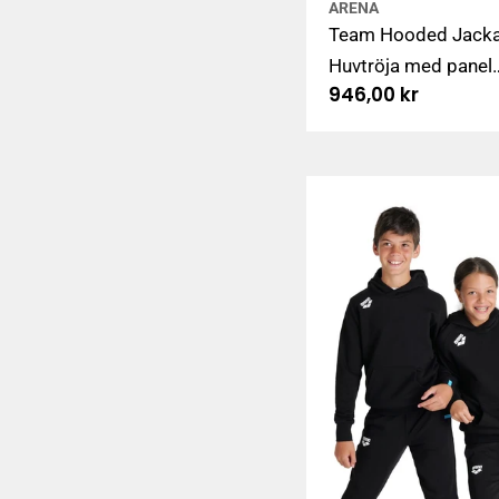
ARENA
Team Hooded Jack
Huvtröja med panel
Ordinarie
946,00 kr
dragkedja, vit
pris