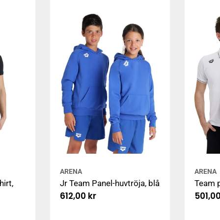
ARENA
ARENA
irt,
Jr Team Panel-huvtröja, blå
Team p
Ordinarie
612,00 kr
Ordin
501,00
pris
pris