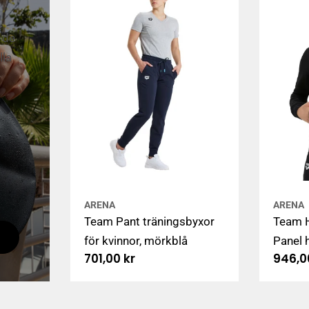
t de
lla
ARENA
ARENA
Team Pant träningsbyxor
Team 
för kvinnor, mörkblå
Panel 
Ordinarie
701,00 kr
Ordin
946,0
med dr
pris
pris