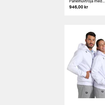
Panelhuvtröja med
Ordinarie
946,00 kr
dragkedja, svart
pris