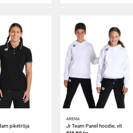
pris
ARENA
am pikétröja
Jr Team Panel hoodie, vit