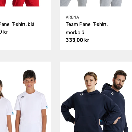
ARENA
nel T-shirt, blå
Team Panel T-shirt,
arie
0 kr
mörkblå
Ordinarie
333,00 kr
pris