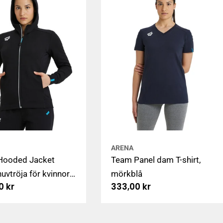
ARENA
Hooded Jacket
Team Panel dam T-shirt,
huvtröja för kvinnor
mörkblå
arie
0 kr
Ordinarie
333,00 kr
agkedja, svart
pris