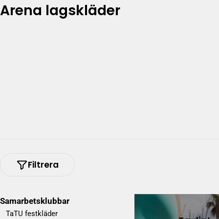
S
Arena lagskläder
a
m
l
i
n
g
:
Filtrera
Samarbetsklubbar
TaTU festkläder