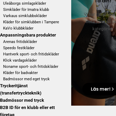
Ta din!
Uleåborgs simlagskläder
Simkläder för Imatra klubb
Vi har rabattera
Varkaus simklubbskläder
sista varorna i a
Kläder för simklubben i Tampere
KaVo klubbkläder
kategorier.
Anpassningsbara produkter
Arenas fritidskläder
Speedo festkläder
Hantverk sport- och fritidskläder
Klick vardagskläder
Noname sport- och fritidskläder
Kläder för badvakter
Badmössor med eget tryck
Tryckeritjänst
Läs mer!
(transfertryckteknik)
Badmössor med tryck
B2B ID för en klubb eller ett
företag