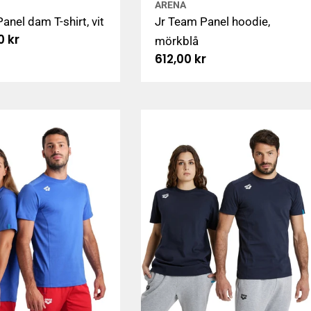
ARENA
anel dam T-shirt, vit
Jr Team Panel hoodie,
arie
0 kr
mörkblå
Ordinarie
612,00 kr
pris