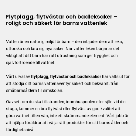
Flytplagg, flytvästar och badleksaker –
roligt och säkert för barns vattenlek
Vatten är en naturlig miljö för barn – den inbjuder dem att leka,
utforska och lära sig nya saker. När vattenleken börjar är det
viktigt att ditt barn har rätt utrustning som ger trygghet och
självförtroende till vattnet.
Vårt urval av
flytplagg, flytvästar och badleksaker
har valts ut för
att stödja ditt barns vattenäventyr säkert och bekvämt, från
småbarnsåldern till simskolan.
Oavsett om du ska till stranden, inomhuspoolen eller sjön vid din
stuga, kommer en bra flytväst eller flytväst av god kvalitet att
göra vattnet till en vän, inte ett skrämmande element. Vårt jobb är
att hjälpa föräldrar att välja rätt produkter för sitt barns ålder och
färdighetsnivå.