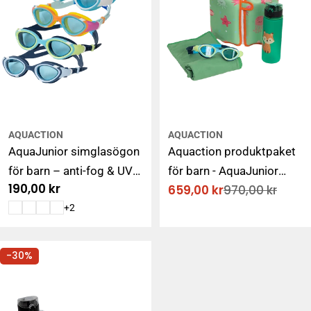
AQUACTION
AQUACTION
AquaJunior simglasögon
Aquaction produktpaket
för barn – anti-fog & UV-
för barn - AquaJunior
Ordinarie
190,00 kr
659,00 kr
970,00 kr
skyddade simglasögon
simglasögon,
Rabatterat
Ordinarie
pris
pris
pris
+2
(5–12 år)
vattenflaska, simväst &
handduk
-30%