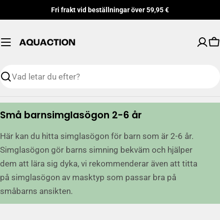
Hoppa
Fri frakt vid beställningar över 59,95 €
till
innehåll
V
Söka
S
Små barnsimglasögon 2-6 år
a
Här kan du hitta simglasögon för barn som är 2-6 år.
m
Simglasögon gör barns simning bekväm och hjälper
l
i
dem att lära sig dyka, vi rekommenderar även att titta
n
på simglasögon av masktyp som passar bra på
g
småbarns ansikten.
: