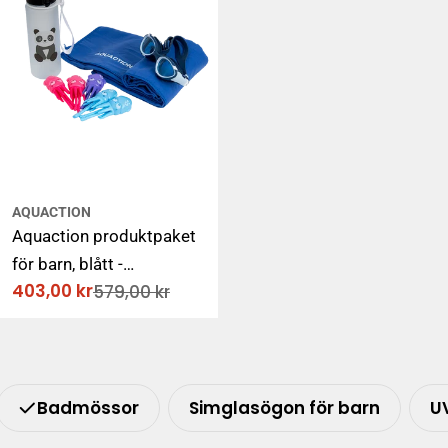
AQUACTION
Aquaction produktpaket
för barn, blått -
403,00 kr
579,00 kr
AquaJunior simglasögon,
Rabatterat
Ordinarie
pris
pris
vattenflaska, dykleksak &
handduk
Badmössor
Simglasögon för barn
UV