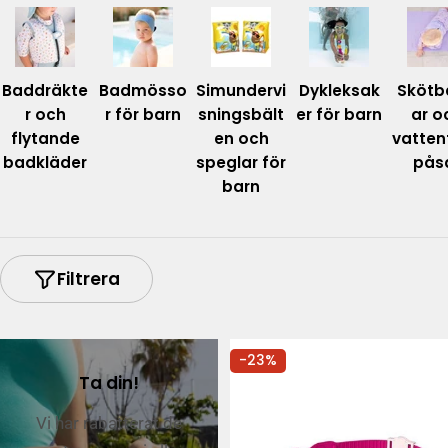
Baddräkte
Badmösso
Simundervi
Dykleksak
Skötb
r och
r för barn
sningsbält
er för barn
ar o
flytande
en och
vatten
badkläder
speglar för
pås
barn
Filtrera
-23%
Ta din!
Vi har rabatterat de