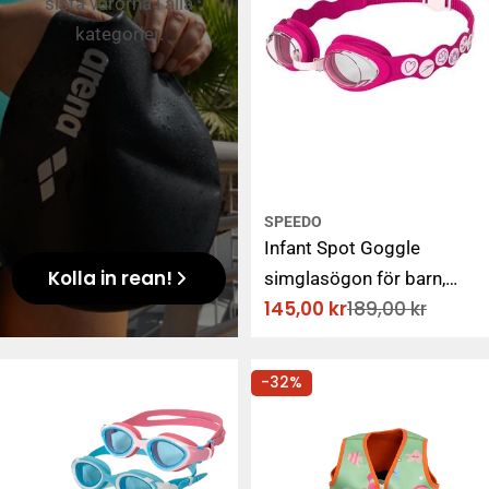
sista varorna i alla
kategorier.
SPEEDO
Infant Spot Goggle
Kolla in rean!
simglasögon för barn,
145,00 kr
189,00 kr
rosa
Rabatterat
Ordinarie
pris
pris
-32%