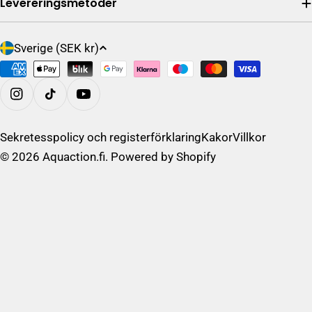
Levereringsmetoder
L
Sverige (SEK kr)
a
Betalningsalternativ
n
d
På Instagram
/
R
Sekretesspolicy och registerförklaring
Kakor
Villkor
e
© 2026
Aquaction.fi
. Powered by Shopify
g
i
o
n