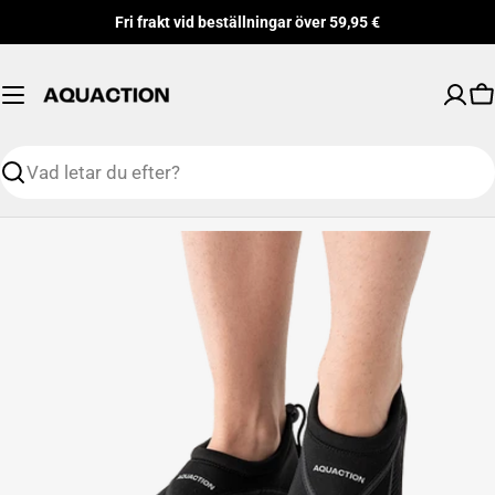
Hoppa
Fri frakt vid beställningar över 59,95 €
till
innehåll
V
Söka
Gå
till
produktinformation
Öppna mediefilen 0 i modalt format