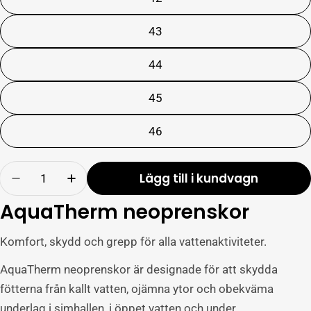
43
44
45
46
Antal
Lägg till i kundvagn
Minska mängden av AquaTherm neoprenskor,
Lägg till produktmängd AquaTherm n
AquaTherm neoprenskor
Komfort, skydd och grepp för alla vattenaktiviteter.
AquaTherm neoprenskor är designade för att skydda
fötterna från kallt vatten, ojämna ytor och obekväma
underlag i simhallen, i öppet vatten och under