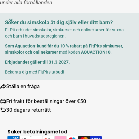
under alla förhållanden.
Söker du simskola åt dig själv eller ditt barn?
FitPit erbjuder simskolor, simkurser och onlinekurser för vuxna
och barn i huvudstadsregionen.
Som Aquaction-kund får du 10 % rabatt på FitPits simkurser,
simskolor och onlinekurser
med koden
AQUACTION10
.
Erbjudandet gäller till 31.3.2027.
Bekanta dig med FitPits utbud!
Ställa en fråga
Fri frakt för beställningar över €50
30 dagars returrätt
Säker betalningsmetod
Betalningsalternativ