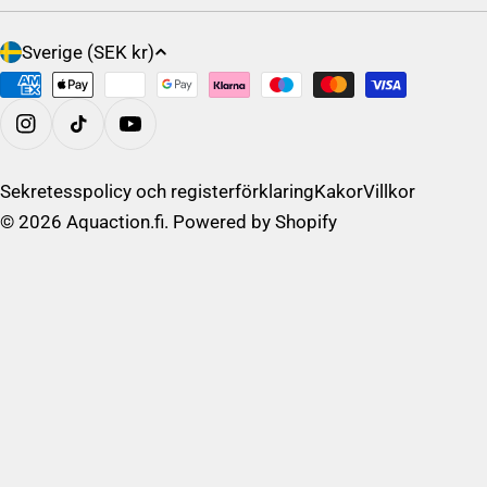
L
Sverige (SEK kr)
a
Betalningsalternativ
n
d
På Instagram
/
R
Sekretesspolicy och registerförklaring
Kakor
Villkor
e
© 2026
Aquaction.fi
. Powered by Shopify
g
i
o
n