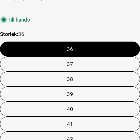
Till hands
Storlek:
36
36
37
38
39
40
41
42