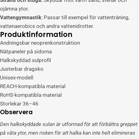
Strand och stuga:
Skyddar mot varm sand, stenar och
ojämna ytor.
E-
Vattengymnastik
: Passar till exempel för vattenträning,
post
vattenaerobics och andra vattenidrotter.
Din
Produktinformation
telefon
Andningsbar neoprenkonstruktion
Ditt
Nätpaneler på sidorna
meddelande
Halkskyddad sulprofil
Justerbar dragsko
Fält markerade med en asterisk (*) är obligatoriska.
Unisex-modell
REACH-kompatibla material
Skicka in en fråga
RoHS-kompatibla material
Storlekar 36–46
Observera
Den halkskyddade sulan är utformad för att förbättra greppet
på våta ytor, men risken för att halka kan inte helt elimineras