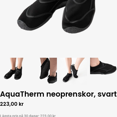
AquaTherm neoprenskor, svart
Ordinarie
223,00 kr
pris
Lägsta pris på 30 dagar: 223.00 kr