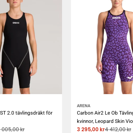
ARENA
T 2.0 tävlingsdräkt för
Carbon Air2 Le Ob Tävlin
kvinnor, Leopard Skin Vio
3 295,00 kr
1 005,00 kr
4 412,00 kr
at
Rabatterat
Ordinarie