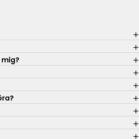
t mig?
öra?