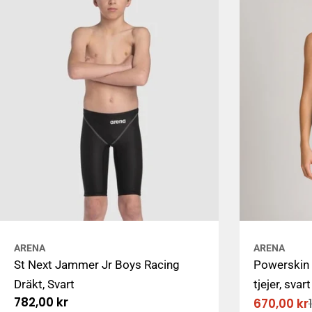
ARENA
ARENA
St Next Jammer Jr Boys Racing
Powerskin S
Dräkt, Svart
tjejer, svart
Ordinarie
782,00 kr
670,00 kr
Rabatter
Ordinarie