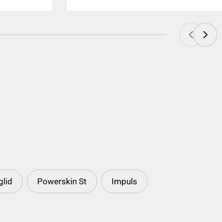
pris
pris
glid
Powerskin St
Impuls