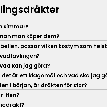
lingsdräkter
an simmar?
innan man köper dem?
tabellen, passar vilken kostym som hels
huvudtävlingen?
 vad kan jag göra?
 det är ett klagomål och vad ska jag g
n i början, är dräkten för stor?
 liten?
ingdräkt?