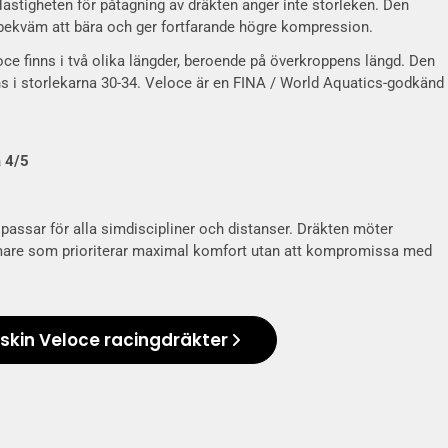
Hastigheten för påtagning av dräkten anger inte storleken. Den
 bekväm att bära och ger fortfarande högre kompression.
e finns i två olika längder, beroende på överkroppens längd. Den
ns i storlekarna 30-34. Veloce är en FINA / World Aquatics-godkänd
 4/5
assar för alla simdiscipliner och distanser. Dräkten möter
are som prioriterar maximal komfort utan att kompromissa med
rskin Veloce racingdräkter