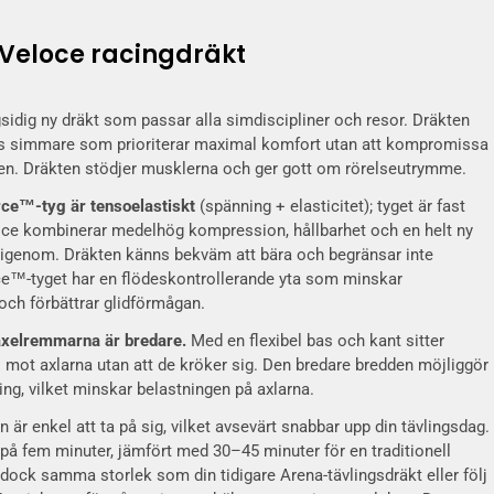
Veloce racingdräkt
idig ny dräkt som passar alla simdiscipliner och resor. Dräkten
 simmare som prioriterar maximal komfort utan att kompromissa
. Dräkten stödjer musklerna och ger gott om rörelseutrymme.
ce™-tyg är tensoelastiskt
(spänning + elasticitet); tyget är fast
loce kombinerar medelhög kompression, hållbarhet och en helt ny
t igenom. Dräkten känns bekväm att bära och begränsar inte
ce™-tyget har en flödeskontrollerande yta som minskar
ch förbättrar glidförmågan.
axelremmarna är bredare.
Med en flexibel bas och kant sitter
mot axlarna utan att de kröker sig. Den bredare bredden möjliggör
ing, vilket minskar belastningen på axlarna.
n är enkel att ta på sig, vilket avsevärt snabbar upp din tävlingsdag.
på fem minuter, jämfört med 30–45 minuter för en traditionell
j dock samma storlek som din tidigare Arena-tävlingsdräkt eller följ