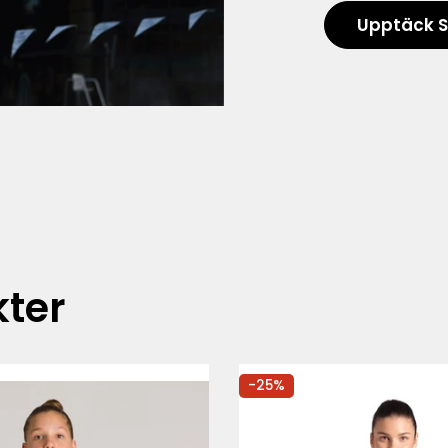
Upptäck S
kter
-25%