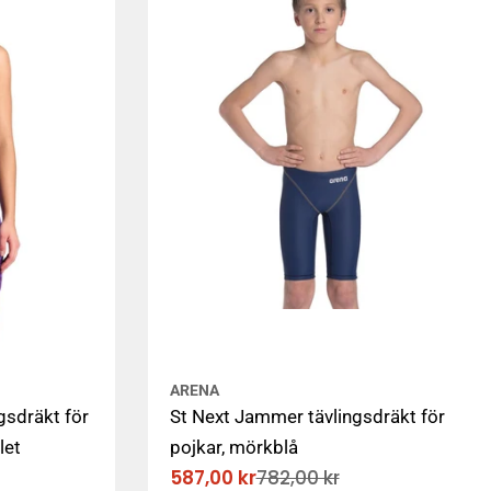
ARENA
gsdräkt för
St Next Jammer tävlingsdräkt för
let
pojkar, mörkblå
587,00 kr
782,00 kr
Rabatterat
Ordinarie