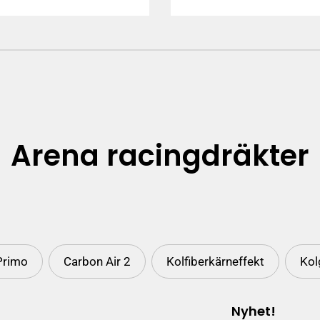
pris
pris
Arena racingdräkter
Primo
Carbon Air 2
Kolfiberkärneffekt
Kol
Nyhet!