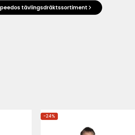
peedos tävlingsdräktssortiment
-24%