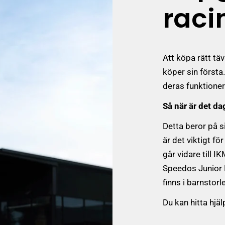
raci
Att köpa rätt tä
köper sin första
deras funktioner 
Så när är det d
Detta beror på s
är det viktigt f
går vidare till 
Speedos Junior 
finns i barnstorl
Du kan hitta hjäl