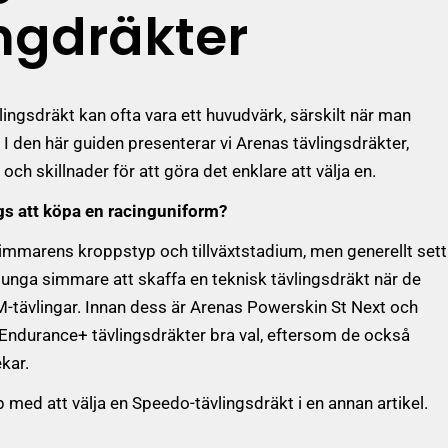
ngdräkter
vlingsdräkt kan ofta vara ett huvudvärk, särskilt när man
. I den här guiden presenterar vi Arenas tävlingsdräkter,
och skillnader för att göra det enklare att välja en.
ags att köpa en racinguniform?
immarens kroppstyp och tillväxtstadium, men generellt sett
ör unga simmare att skaffa en teknisk tävlingsdräkt när de
IKM-tävlingar. Innan dess är Arenas Powerskin St Next och
Endurance+ tävlingsdräkter bra val, eftersom de också
ekar.
p med att välja en Speedo-tävlingsdräkt i en annan artikel.