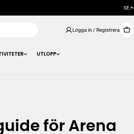
SE
FI
Logga in / Registrera
EN
Va
SE
IVITETER
UTLOPP
uide för Arena