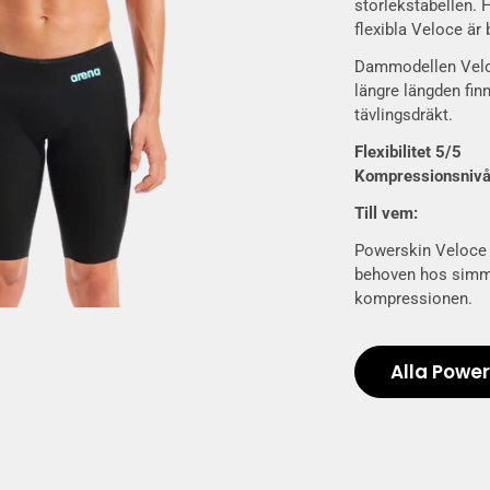
storlekstabellen. 
flexibla Veloce är
Dammodellen Veloc
längre längden fin
tävlingsdräkt.
Flexibilitet 5/5
Kompressionsnivå
Till vem:
Powerskin Veloce p
behoven hos simm
kompressionen.
Alla Powe