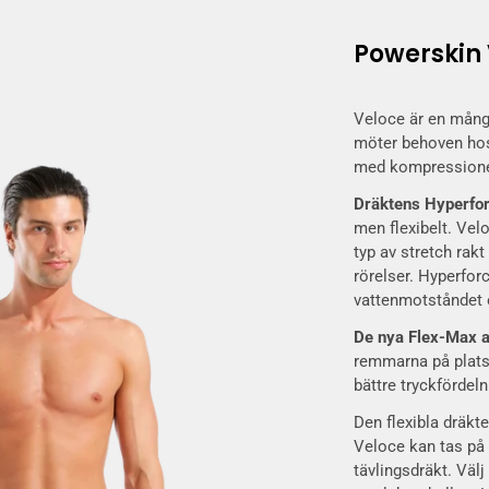
Powerskin 
Veloce är en mångs
möter behoven hos
med kompressionen
Dräktens Hyperfor
men flexibelt. Ve
typ av stretch rak
rörelser. Hyperfor
vattenmotståndet o
De nya Flex-Max 
remmarna på plats 
bättre tryckfördeln
Den flexibla dräkte
Veloce kan tas på 
tävlingsdräkt. Väl