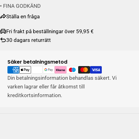
• FINA GODKÄND
Ställa en fråga
Fri frakt på beställningar över 59,95 €
30 dagars returrätt
Säker betalningsmetod
Betalningsalternativ
Din betalningsinformation behandlas säkert. Vi
varken lagrar eller får åtkomst till
kreditkortsinformation.
Ställa en fråga
namn
E-
post