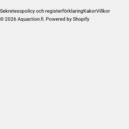
/
R
Sekretesspolicy och registerförklaring
Kakor
Villkor
e
© 2026
Aquaction.fi
. Powered by Shopify
g
i
o
n