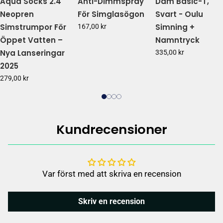
Aqua Socks 2.4
Anti-Dimmspray
Dam Basic-T,
Neopren
För Simglasögon
Svart - Oulu
Simstrumpor För
Simning +
167,00 kr
Öppet Vatten –
Namntryck
Nya Lanseringar
335,00 kr
2025
279,00 kr
Kundrecensioner
Var först med att skriva en recension
Skriv en recension