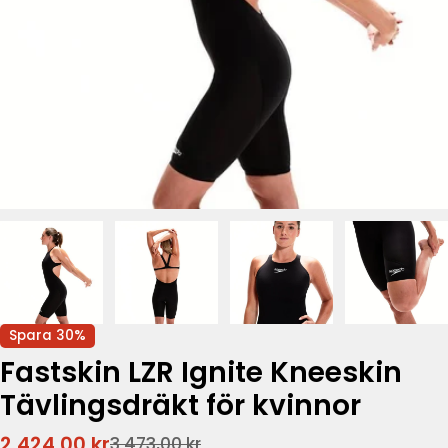
Spara
30%
Fastskin LZR Ignite Kneeskin
Tävlingsdräkt för kvinnor
2 424,00 kr
3 473,00 kr
Rabatterat
Ordinarie