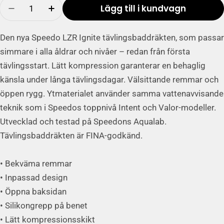
Antal
Lägg till i kundvagn
slutsålt
Minska mängden av Fastskin LZR Ignite Kneesk
Lägg till produktmängd Fastskin LZR I
eller
inte
Den nya Speedo LZR Ignite tävlingsbaddräkten, som passar
tillgängligt
simmare i alla åldrar och nivåer – redan från första
tävlingsstart. Lätt kompression garanterar en behaglig
känsla under långa tävlingsdagar. Välsittande remmar och
öppen rygg. Ytmaterialet använder samma vattenavvisande
teknik som i Speedos toppnivå Intent och Valor-modeller.
Utvecklad och testad på Speedons Aqualab.
Tävlingsbaddräkten är FINA-godkänd.
• Bekväma remmar
• Inpassad design
• Öppna baksidan
• Silikongrepp på benet
• Lätt kompressionsskikt