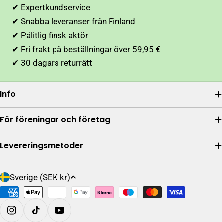
✔
Expertkundservice
✔
Snabba leveranser från Finland
✔
Pålitlig finsk aktör
✔ Fri frakt på beställningar över 59,95 €
✔ 30 dagars returrätt
Info
För föreningar och företag
Levereringsmetoder
L
Sverige (SEK kr)
a
Betalningsalternativ
n
d
På Instagram