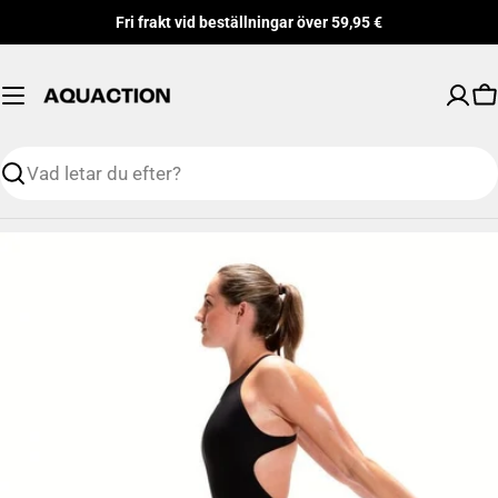
Hoppa
Fri frakt vid beställningar över 59,95 €
till
innehåll
V
Söka
Gå
till
produktinformation
Öppna mediefilen 0 i modalt format