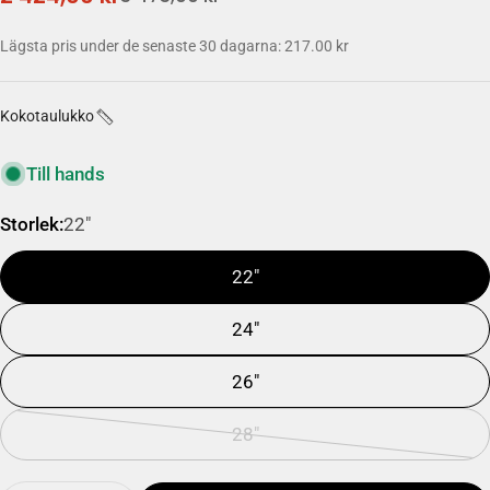
pris
pris
Lägsta pris under de senaste 30 dagarna: 217.00 kr
Kokotaulukko
Till hands
Storlek:
22"
22"
24"
26"
28"
Alternativet
är