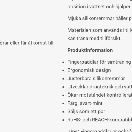
position i vattnet och hjälper 
Mjuka silikonremmar håller p
Materialen som används i til
kan träna med tillförsikt.
ar eller får åtkomst till
Produktinformation
Fingerpaddlar för simträning
Ergonomisk design
Justerbara silikonremmar
Utvecklar dragteknik och vat
Ökar motståndet kontrollera
Färg: svart-mint
Säljs som ett par
RoHS- och REACH-kompatibla
Tips:
Fingerpaddlar är också 