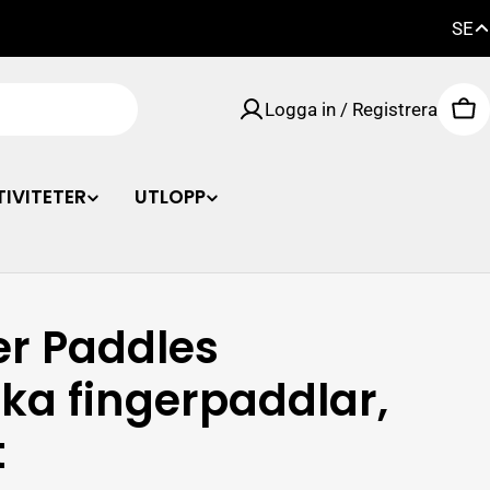
SE
FI
Logga in / Registrera
EN
Va
SE
IVITETER
UTLOPP
er Paddles
ka fingerpaddlar,
t