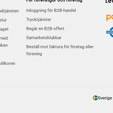
Le
För föreningar och företag
Inloggning för B2B-handel
ndtjänsten
Trycktjänster
etur
Begär en B2B-offert
taget
Samarbetsklubbar
 med
iken
Beställ mot faktura för företag eller
förening
villkoren
L
a