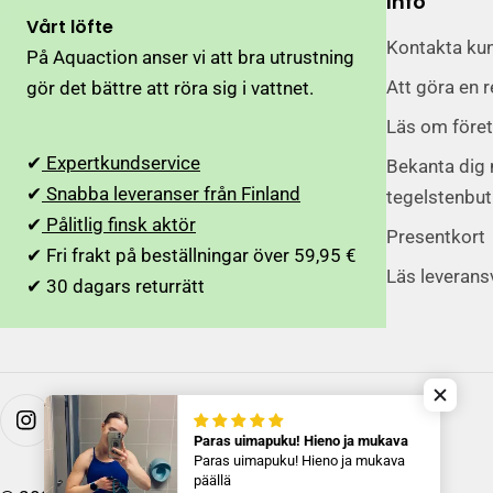
Info
Vårt löfte
Kontakta ku
På Aquaction anser vi att bra utrustning
Att göra en r
gör det bättre att röra sig i vattnet.
Läs om före
✔
Expertkundservice
Bekanta dig
✔
Snabba leveranser från Finland
tegelstenbut
✔
Pålitlig finsk aktör
Presentkort
✔ Fri frakt på beställningar över 59,95 €
Läs leverans
✔ 30 dagars returrätt
På Instagram
Paras uimapuku! Hieno ja mukava
Paras uimapuku! Hieno ja mukava
päällä