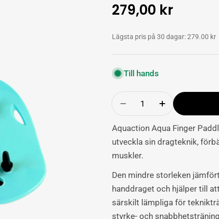
Ordinarie
279,00 kr
pris
Lägsta pris på 30 dagar: 279.00 kr
Till hands
Antal
Minska mängden av A
Lägg till p
Aquaction Aqua Finger Paddle
utveckla sin dragteknik, förb
muskler.
Den mindre storleken jämfört 
handdraget och hjälper till at
särskilt lämpliga för teknikt
styrke- och snabbhetstränin