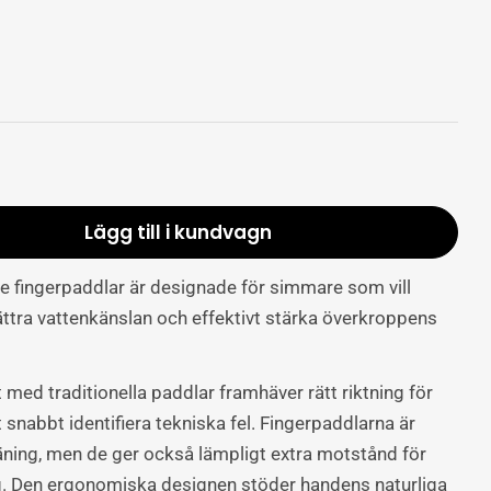
Lägg till i kundvagn
qua Finger Paddles ergonomiska fingerpaddlar
roduktmängd Aqua Finger Paddles ergonomiska f
 fingerpaddlar är designade för simmare som vill
ättra vattenkänslan och effektivt stärka överkroppens
med traditionella paddlar framhäver rätt riktning för
t snabbt identifiera tekniska fel. Fingerpaddlarna är
räning, men de ger också lämpligt extra motstånd för
g. Den ergonomiska designen stöder handens naturliga