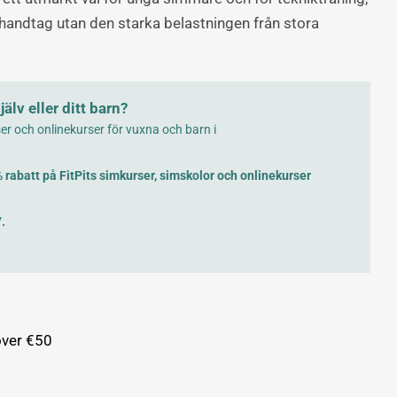
ätt handtag utan den starka belastningen från stora
älv eller ditt barn?
ser och onlinekurser för vuxna och barn i
rabatt på FitPits simkurser, simskolor och onlinekurser
.
Ställa
namn
 över €50
E-
post