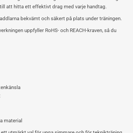
till att hitta ett effektivt drag med varje handtag.
addlarna bekvämt och säkert på plats under träningen.
lverkningen uppfyller RoHS- och REACH-kraven, så du
tenkänsla
t
 material
ett utmärkt val för unga simmare och för teknikträning,