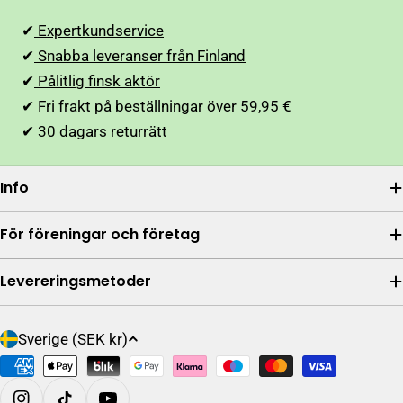
✔
Expertkundservice
✔
Snabba leveranser från Finland
✔
Pålitlig finsk aktör
✔ Fri frakt på beställningar över 59,95 €
✔ 30 dagars returrätt
Info
För föreningar och företag
Levereringsmetoder
L
Sverige (SEK kr)
a
Betalningsalternativ
n