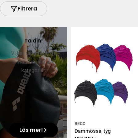
Filtrera
Ta din!
Vi har rabatterat de
sista varorna i alla
kategorier.
BECO
Läs mer!
Dammössa, tyg