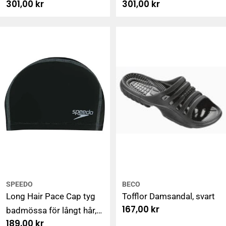
Ordinarie
301,00 kr
Ordinarie
301,00 kr
pris
pris
SPEEDO
BECO
Long Hair Pace Cap tyg
Tofflor Damsandal, svart
Ordinarie
167,00 kr
badmössa för långt hår,
pris
Ordinarie
189,00 kr
svart