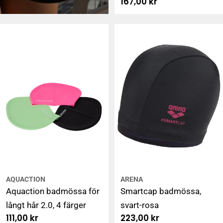
Ordinarie
167,00 kr
pris
AQUACTION
ARENA
Aquaction badmössa för
Smartcap badmössa,
långt hår 2.0, 4 färger
svart-rosa
Ordinarie
111,00 kr
Ordinarie
223,00 kr