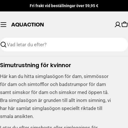
Hoppa
Fri frakt vid beställningar över 59,95 €
till
innehåll
V
Söka
S
Simutrustning för kvinnor
a
Här kan du hitta simglasögon för dam, simmössor
m
för dam och simtofflor och badstrumpor för dam
l
samt simskor för dam och simskor med öppen tå.
i
Bra simglasögon är grunden till allt inom simning, vi
n
g
har här samlat simglasögon speciellt riktade till
:
smala ansikten.
Letar du efter simshorts eller simleggings för