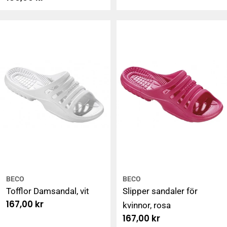
pris
BECO
BECO
Tofflor Damsandal, vit
Slipper sandaler för
Ordinarie
167,00 kr
kvinnor, rosa
pris
Ordinarie
167,00 kr