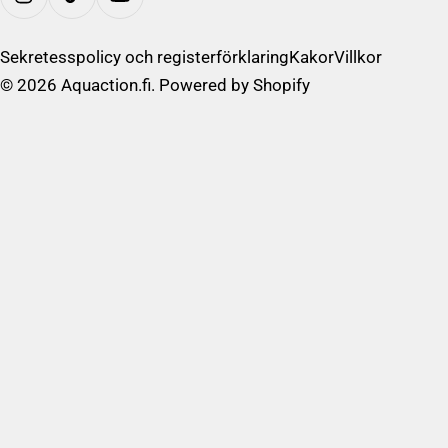
d
På Instagram
/
R
Sekretesspolicy och registerförklaring
Kakor
Villkor
e
© 2026
Aquaction.fi
. Powered by Shopify
g
i
o
n