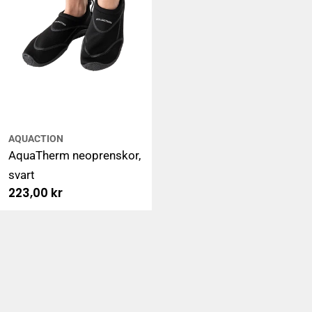
AQUACTION
AquaTherm neoprenskor,
svart
Ordinarie
223,00 kr
pris