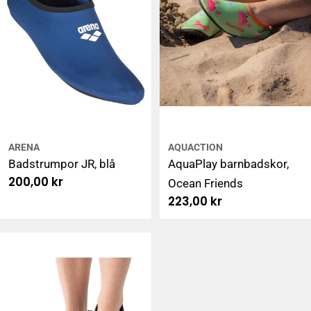
ARENA
AQUACTION
Badstrumpor JR, blå
AquaPlay barnbadskor,
Ordinarie
200,00 kr
Ocean Friends
pris
Ordinarie
223,00 kr
pris