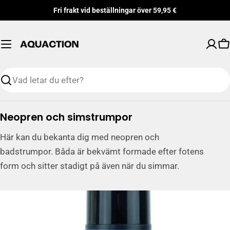
Hoppa
Fri frakt vid beställningar över 59,95 €
till
innehåll
V
Söka
S
Neopren och simstrumpor
a
Här kan du bekanta dig med neopren och
m
badstrumpor. Båda är bekvämt formade efter fotens
l
form och sitter stadigt på även när du simmar.
i
n
g
: