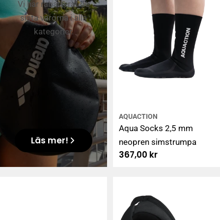
Vi har rabatterat de
sista varorna i alla
kategorier.
AQUACTION
Aqua Socks 2,5 mm
Läs mer!
neopren simstrumpa
Ordinarie
367,00 kr
pris