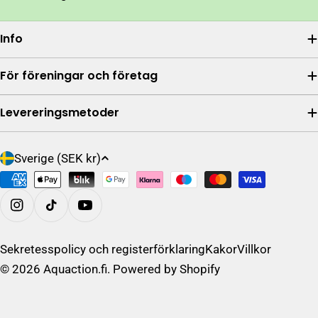
Info
För föreningar och företag
Levereringsmetoder
L
Sverige (SEK kr)
a
Betalningsalternativ
n
d
På Instagram
/
R
Sekretesspolicy och registerförklaring
Kakor
Villkor
e
© 2026
Aquaction.fi
. Powered by Shopify
g
i