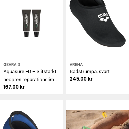
GEARAID
ARENA
Aquasure FD – Slitstarkt
Badstrumpa, svart
Ordinarie
245,00 kr
neopren reparationslim
pris
Ordinarie
167,00 kr
och sömtätningsmedel –
pris
2x 7g förpackning