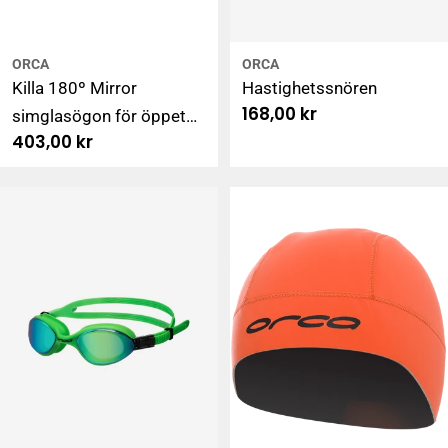
ORCA
ORCA
Killa 180º Mirror
Hastighetssnören
Ordinarie
168,00 kr
simglasögon för öppet
pris
Ordinarie
403,00 kr
vatten, orange
pris