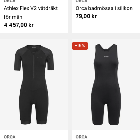
ORCA
ORCA
Athlex Flex V2 våtdräkt
Orca badmössa i silikon
Ordinarie
79,00 kr
för män
pris
Ordinarie
4 457,00 kr
pris
-19%
ORCA
ORCA