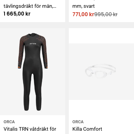
tävlingsdräkt för män,
mm, svart
Ordinarie
1 665,00 kr
771,00 kr
995,00 kr
svart
Rabatterat
Ordinarie
pris
pris
pris
ORCA
ORCA
Vitalis TRN våtdräkt för
Killa Comfort