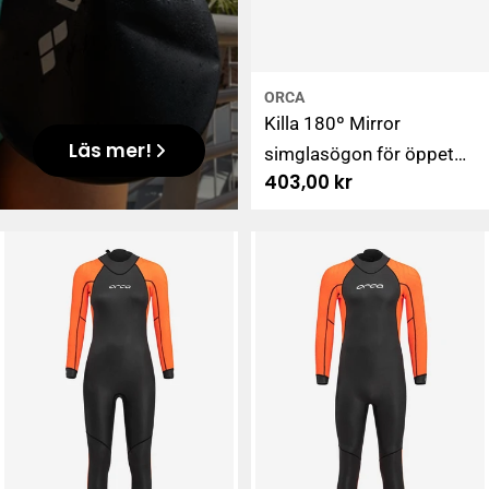
ORCA
Killa 180º Mirror
Läs mer!
simglasögon för öppet
Ordinarie
403,00 kr
vatten, svart
pris