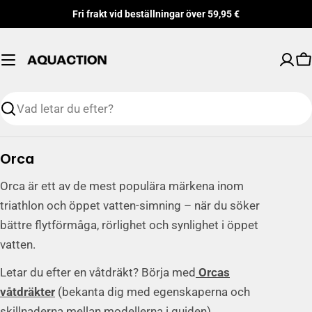
Hoppa
Fri frakt vid beställningar över 59,95 €
till
innehåll
V
Söka
S
Orca
a
Orca är ett av de mest populära märkena inom
m
triathlon och öppet vatten-simning – när du söker
l
bättre flytförmåga, rörlighet och synlighet i öppet
i
vatten.
n
g
Letar du efter en våtdräkt? Börja med
Orcas
:
våtdräkter
(bekanta dig med egenskaperna och
skillnaderna mellan modellerna i guiden).