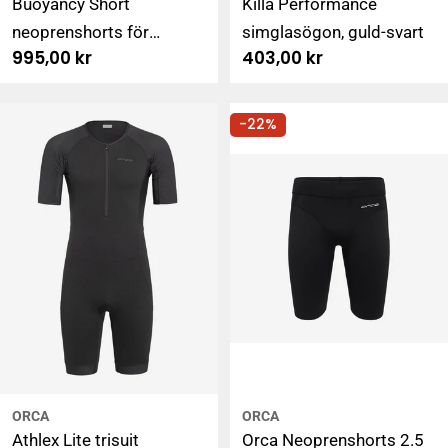
Buoyancy Short
Killa Performance
neoprenshorts för
simglasögon, guld-svart
Ordinarie
995,00 kr
Ordinarie
403,00 kr
simning, unisex
pris
pris
-22%
ORCA
ORCA
Athlex Lite trisuit
Orca Neoprenshorts 2.5