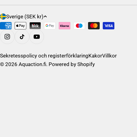
L
Sverige (SEK kr)
a
Betalningsalternativ
n
d
På Instagram
/
R
Sekretesspolicy och registerförklaring
Kakor
Villkor
e
© 2026
Aquaction.fi
. Powered by Shopify
g
i
o
n