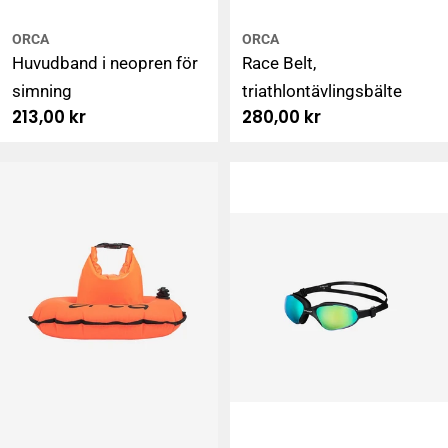
ORCA
ORCA
Huvudband i neopren för
Race Belt,
simning
triathlontävlingsbälte
Ordinarie
213,00 kr
Ordinarie
280,00 kr
pris
pris