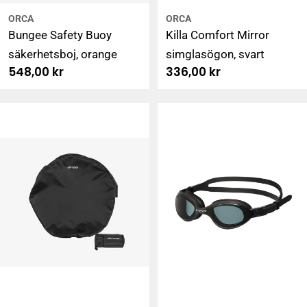
ORCA
ORCA
Bungee Safety Buoy
Killa Comfort Mirror
säkerhetsboj, orange
simglasögon, svart
Ordinarie
548,00 kr
Ordinarie
336,00 kr
pris
pris