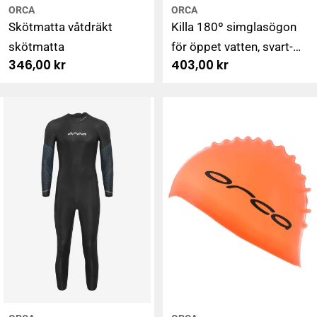
ORCA
ORCA
Skötmatta våtdräkt
Killa 180º simglasögon
skötmatta
för öppet vatten, svart-
Ordinarie
346,00 kr
Ordinarie
403,00 kr
rök
pris
pris