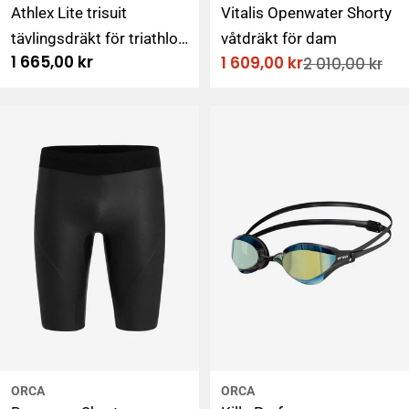
Athlex Lite trisuit
Vitalis Openwater Shorty
tävlingsdräkt för triathlon
våtdräkt för dam
Ordinarie
1 665,00 kr
1 609,00 kr
2 010,00 kr
för dam, svart
Rabatterat
Ordinarie
pris
pris
pris
ORCA
ORCA