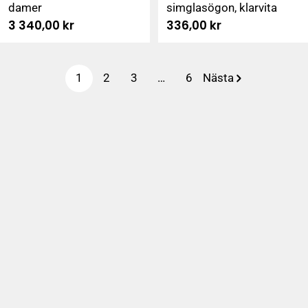
damer
simglasögon, klarvita
Ordinarie
3 340,00 kr
Ordinarie
336,00 kr
pris
pris
1
2
3
…
6
Nästa