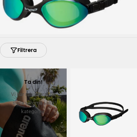
Filtrera
Ta din!
Vi har rabatterat de
sista varorna i alla
kategorier.