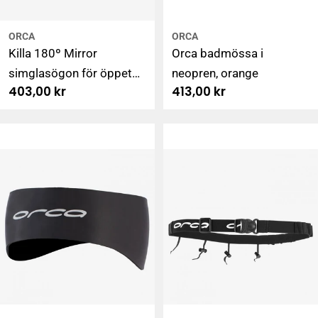
ORCA
ORCA
Killa 180º Mirror
Orca badmössa i
simglasögon för öppet
neopren, orange
Ordinarie
403,00 kr
Ordinarie
413,00 kr
vatten, lime
pris
pris