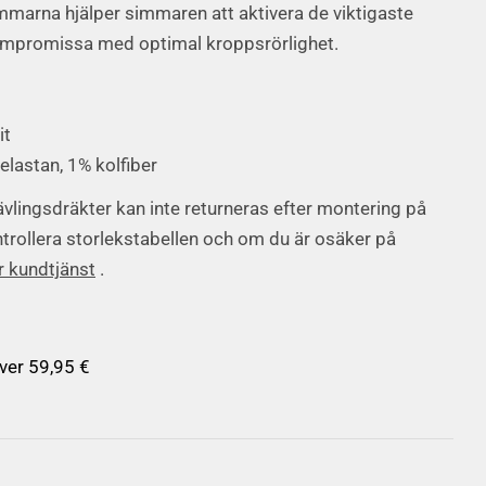
mmarna hjälper simmaren att aktivera de viktigaste
ompromissa med optimal kroppsrörlighet.
it
elastan, 1% kolfiber
vlingsdräkter kan inte returneras efter montering på
trollera
storlekstabellen
och om du är osäker på
r kundtjänst
.
över 59,95 €