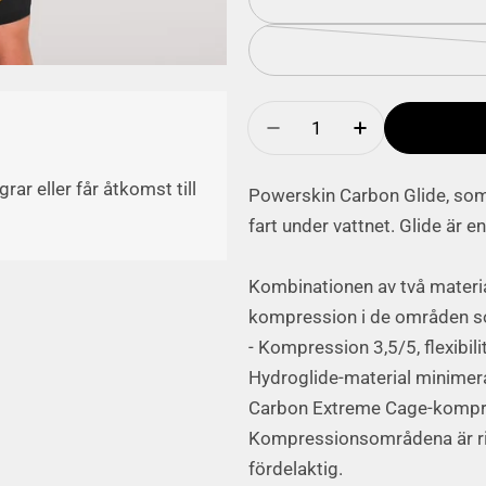
Antal
Minska mängden av Ca
Lägg till pr
ar eller får åtkomst till
Powerskin Carbon Glide, som
fart under vattnet. Glide är 
Kombinationen av två materi
kompression i de områden 
- Kompression 3,5/5, flexibili
Hydroglide-material minimer
Carbon Extreme Cage-kompress
Kompressionsområdena är ri
fördelaktig.