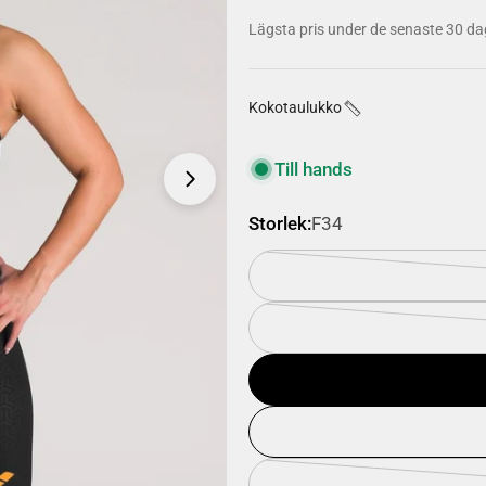
pris
Lägsta pris under de senaste 30 da
Kokotaulukko
Öppna mediefilen 1 i moda
Till hands
Storlek:
F34