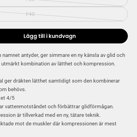
tillgängligt
Alternativet
är
F40
Alternativet
slutsålt
är
eller
slutsålt
Lägg till i kundvagn
inte
rbon Glide tävlingsdräkt för kvinnor med öppe
oduktmängd Carbon Glide tävlingsdräkt för kvin
eller
tillgängligt
inte
 namnet antyder, ger simmare en ny känsla av glid och
tillgängligt
en utmärkt kombination av lätthet och kompression.
al ger dräkten lätthet samtidigt som den kombinerar
som behövs.
tet 4/5
ar vattenmotståndet och förbättrar glidförmågan.
ion är tillverkad med en ny, tätare teknik.
ktade mot de muskler där kompressionen är mest