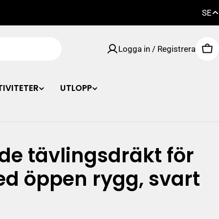
SE
FI
Logga in / Registrera
EN
Va
SE
IVITETER
UTLOPP
de tävlingsdräkt för
d öppen rygg, svart