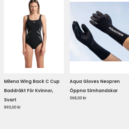
Fält markerade med en asterisk (
Skicka i
Milena Wing Back C Cup
Aqua Gloves Neopren
Baddräkt För Kvinnor,
Öppna Simhandskar
368,00 kr
Svart
893,00 kr